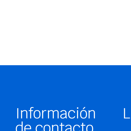
Información
L
de contacto