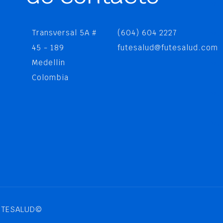
POL
Transversal 5A #
(604) 604 2227
POL
45 - 189
futesalud@futesalud.com
Medellin
PO
Colombia
POL
POL
FUTESALUD©