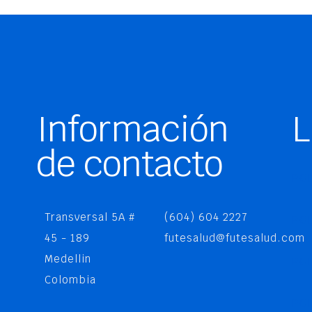
Información
L
de contacto
POL
Transversal 5A #
(604) 604 2227
POL
45 - 189
futesalud@futesalud.com
Medellin
PO
Colombia
POL